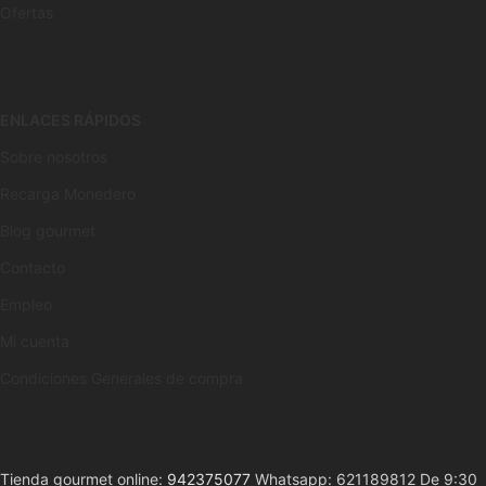
Ofertas
ENLACES RÁPIDOS
Sobre nosotros
Recarga Monedero
Blog gourmet
Contacto
Empleo
Mi cuenta
Condiciones Generales de compra
Tienda gourmet online:
942375077
Whatsapp: 621189812 De 9:30