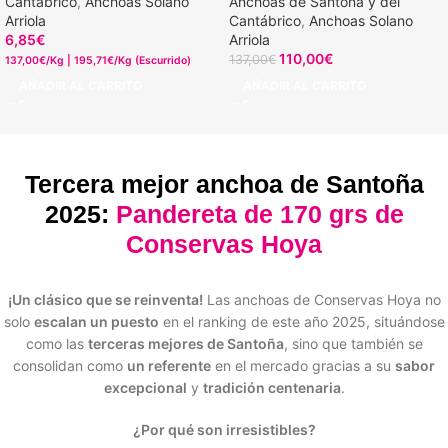
Cantábrico
,
Anchoas Solano
Anchoas de Santoña y del
Arriola
Cantábrico
,
Anchoas Solano
6,85
€
Arriola
110,00
€
137,00
€
137,00€/Kg | 195,71€/Kg (Escurrido)
AÑADIR AL CARRITO
AÑADIR AL CARRITO
Tercera mejor anchoa de Santoña
2025:
Pandereta de 170 grs de
Conservas Hoya
¡Un clásico que se reinventa!
Las anchoas de Conservas Hoya no
solo
escalan un puesto
en el ranking de este año 2025, situándose
como las
terceras mejores de Santoña
, sino que también se
consolidan como
un referente
en el mercado gracias a su
sabor
excepcional
y
tradición centenaria
.
¿Por qué son irresistibles?