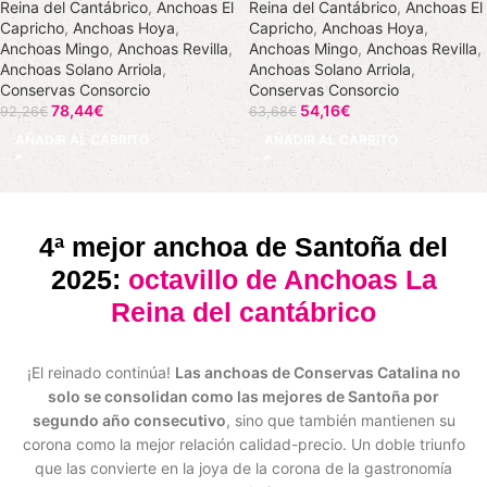
Reina del Cantábrico
,
Anchoas El
Reina del Cantábrico
,
Anchoas El
Capricho
,
Anchoas Hoya
,
Capricho
,
Anchoas Hoya
,
Anchoas Mingo
,
Anchoas Revilla
,
Anchoas Mingo
,
Anchoas Revilla
,
Anchoas Solano Arriola
,
Anchoas Solano Arriola
,
Conservas Consorcio
Conservas Consorcio
78,44
€
54,16
€
92,26
€
63,68
€
AÑADIR AL CARRITO
AÑADIR AL CARRITO
4ª mejor anchoa de Santoña del
2025:
octavillo de Anchoas La
Reina del cantábrico
¡El reinado continúa!
Las anchoas de Conservas Catalina no
solo se consolidan como las mejores de Santoña por
segundo año consecutivo
, sino que también mantienen su
corona como la mejor relación calidad-precio. Un doble triunfo
que las convierte en la joya de la corona de la gastronomía