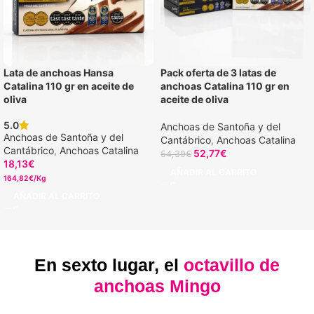
Lata de anchoas Hansa
Pack oferta de 3 latas de
Catalina 110 gr en aceite de
anchoas Catalina 110 gr en
oliva
aceite de oliva
5.0
Anchoas de Santoña y del
Anchoas de Santoña y del
Cantábrico
,
Anchoas Catalina
Cantábrico
,
Anchoas Catalina
52,77
€
54,39
€
18,13
€
AÑADIR AL CARRITO
164,82€/Kg
AÑADIR AL CARRITO
En sexto lugar, el
octavillo de
anchoas Mingo