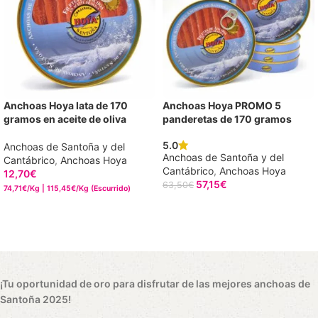
Anchoas Hoya lata de 170
Anchoas Hoya PROMO 5
gramos en aceite de oliva
panderetas de 170 gramos
5.0
Anchoas de Santoña y del
Anchoas de Santoña y del
Cantábrico
,
Anchoas Hoya
Cantábrico
,
Anchoas Hoya
12,70
€
57,15
€
63,50
€
74,71€/Kg | 115,45€/Kg (Escurrido)
AÑADIR AL CARRITO
AÑADIR AL CARRITO
¡Tu oportunidad de oro para disfrutar de las mejores anchoas de
Santoña 2025!