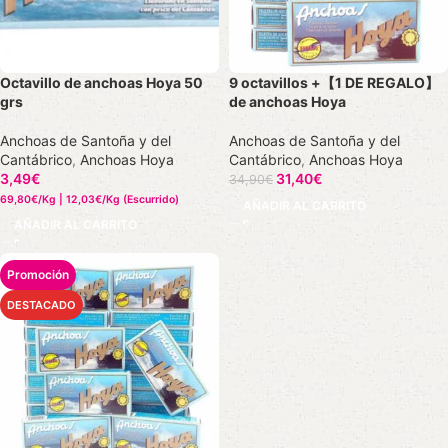
Octavillo de anchoas Hoya 50
9 octavillos +【1 DE REGALO】
grs
de anchoas Hoya
Anchoas de Santoña y del
Anchoas de Santoña y del
Cantábrico
,
Anchoas Hoya
Cantábrico
,
Anchoas Hoya
3,49
€
31,40
€
34,90
€
69,80€/Kg | 12,03€/Kg (Escurrido)
AÑADIR AL CARRITO
AÑADIR AL CARRITO
DESTACADO