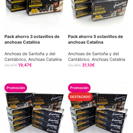
Pack ahorro 3 octavillos de
Pack ahorro 5 octavillos de
anchoas Catalina
anchoas Catalina
Anchoas de Santoña y del
Anchoas de Santoña y del
Cantábrico
,
Anchoas Catalina
Cantábrico
,
Anchoas Catalina
19,47
€
31,10
€
20,07
€
33,45
€
AÑADIR AL CARRITO
AÑADIR AL CARRITO
DESTACADO