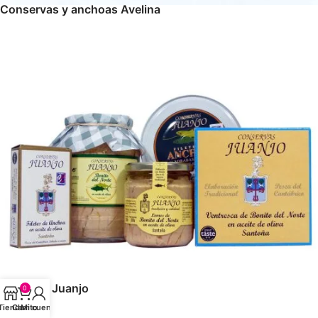
Conservas y anchoas Avelina
Anchoas Juanjo
0
Tienda
Carrito
Mi cuenta