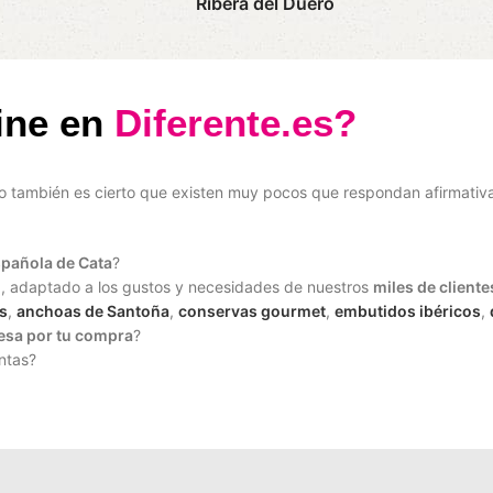
Ribera del Duero
ine en
Diferente.es?
ro también es cierto que existen muy pocos que respondan afirmativ
spañola de Cata
?
?
, adaptado a los gustos y necesidades de nuestros
miles de cliente
s
,
anchoas de Santoña
,
conservas gourmet
,
embutidos ibéricos
,
esa por tu compra
?
ntas?