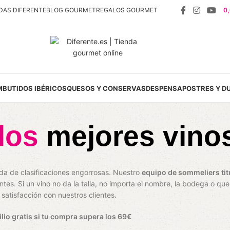
DAS DIFERENTE
BLOG GOURMET
REGALOS GOURMET
0
MBUTIDOS IBÉRICOS
QUESOS Y CONSERVAS
DESPENSA
POSTRES Y D
 los
mejores vino
ada de clasificaciones engorrosas. Nuestro
equipo de sommeliers tit
es. Si un vino no da la talla, no importa el nombre, la bodega o que 
atisfacción con nuestros clientes.
ilio gratis si tu compra supera los 69€