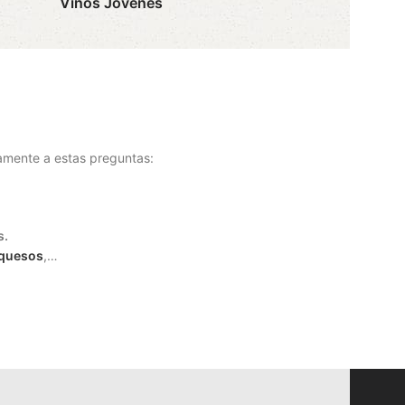
Vinos Jovenes
amente a estas preguntas:
s.
quesos
,…