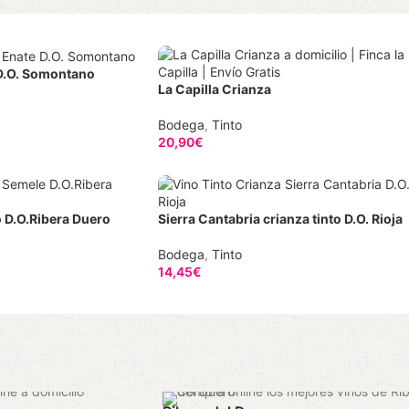
 D.O. Somontano
La Capilla Crianza
Bodega
,
Tinto
20,90
€
27,87€/L
o D.O.Ribera Duero
Sierra Cantabria crianza tinto D.O. Rioja
Bodega
,
Tinto
14,45
€
19,27€/L