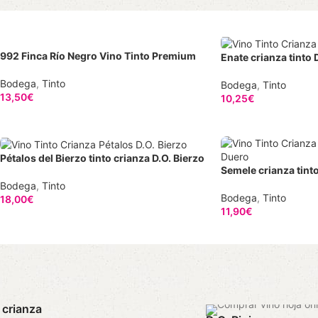
992 Finca Río Negro Vino Tinto Premium
Enate crianza tinto
Bodega
,
Tinto
Bodega
,
Tinto
13,50
€
10,25
€
18,00€/L
13,67€/L
Pétalos del Bierzo tinto crianza D.O. Bierzo
Semele crianza tint
Bodega
,
Tinto
Bodega
,
Tinto
18,00
€
11,90
€
24,00€/L
15,87€/L
 crianza