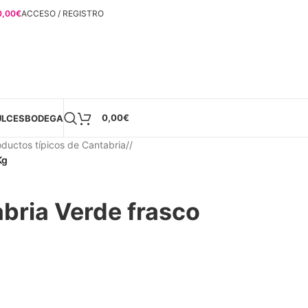
0,00
€
ACCESO / REGISTRO
0,00
€
ULCES
BODEGA
oductos típicos de Cantabria
/
Kg
bria Verde frasco
)