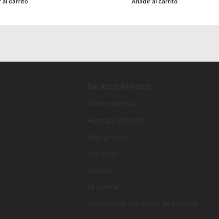
 al carrito
Añadir al carrito
ENLACES RÁPIDOS
Sobre nosotros
Recarga Monedero
Blog gourmet
Contacto
Empleo
Mi cuenta
Condiciones Generales de compra