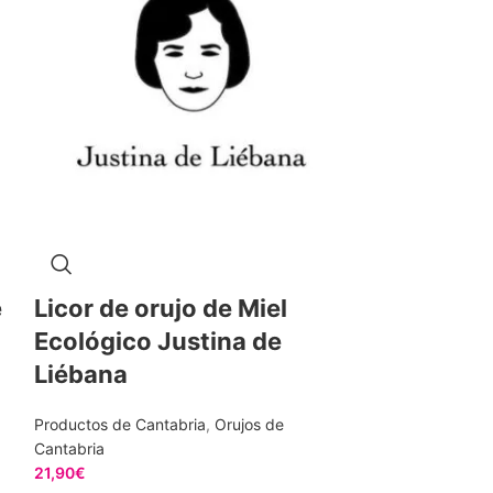
Liébana
Productos de Ca
Cantabria
20,90
€
209,00€/L
Añ
e
Licor de orujo de Miel
Ecológico Justina de
Liébana
Productos de Cantabria
,
Orujos de
Cantabria
21,90
€