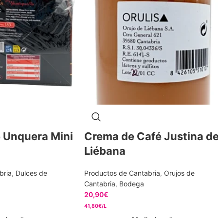
 Unquera Mini
Crema de Café Justina d
Liébana
bria
,
Dulces de
Productos de Cantabria
,
Orujos de
Cantabria
,
Bodega
20,90
€
41,80€/L