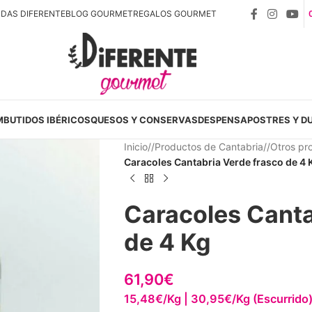
NDAS DIFERENTE
BLOG GOURMET
REGALOS GOURMET
MBUTIDOS IBÉRICOS
QUESOS Y CONSERVAS
DESPENSA
POSTRES Y D
Inicio
/
Productos de Cantabria
/
Otros pr
Caracoles Cantabria Verde frasco de 4 
Caracoles Canta
de 4 Kg
61,90
€
15,48€/Kg | 30,95€/Kg (Escurrido