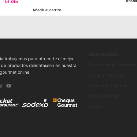
Añadir
11,41€/Kg
Añadir al carrito
DESTACADOS
ía trabajamos para ofrecerte el mejor
Productos de Cantabria
o de productos delicatessen en nuestra
 gourmet online.
Comprar Anchoas
Productos Gourmet
Vinos y licores
Ofertas