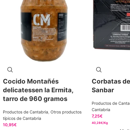
Cocido Montañés
Corbatas de
delicatessen la Ermita,
Sanbar
tarro de 960 gramos
Productos de Canta
Cantabria
Productos de Cantabria
,
Otros productos
7,25
€
típicos de Cantabria
40,28€/Kg
10,95
€