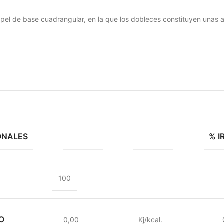
pel de base cuadrangular, en la que los dobleces constituyen unas al
ONALES
% I
100
O
0,00
Kj/kcal.