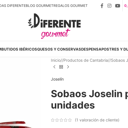
DAS DIFERENTE
BLOG GOURMET
REGALOS GOURMET
0
MBUTIDOS IBÉRICOS
QUESOS Y CONSERVAS
DESPENSA
POSTRES Y D
Inicio
/
Productos de Cantabria
/
Sobaos J
Joselín
Sobaos Joselin 
unidades
(
1
valoración de cliente)