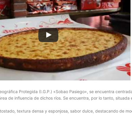
eográfica Protegida (I.G.P.) «Sobao Pasiego», se encuentra centra
l área de influencia de dichos ríos. Se encuentra, por lo tanto, situ
or tostado, textura densa y esponjosa, sabor dulce, destacando de mo