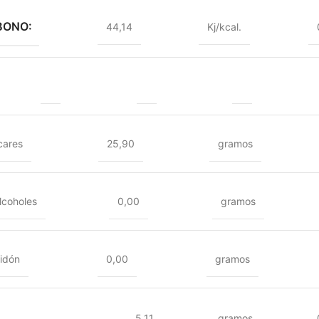
BONO:
44,14
Kj/kcal.
cares
25,90
gramos
lcoholes
0,00
gramos
idón
0,00
gramos
5,11
gramos