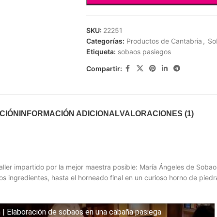
SKU:
22251
Categorías:
Productos de Cantabria
,
So
Etiqueta:
sobaos pasiegos
Compartir:
CIÓN
INFORMACIÓN ADICIONAL
VALORACIONES (1)
ller impartido por la mejor maestra posible: María Ángeles de Sobaos
os ingredientes, hasta el horneado final en un curioso horno de pied
 | Elaboración de sobaos en una cabaña pasiega