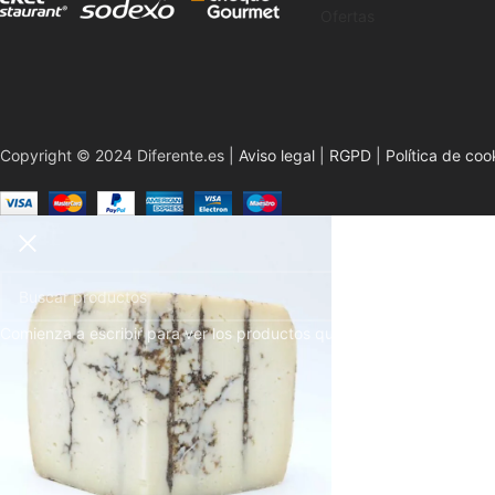
Ofertas
Copyright © 2024 Diferente.es |
Aviso legal
|
RGPD
|
Política de coo
Comienza a escribir para ver los productos que estás buscando.