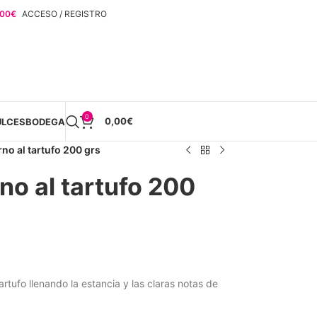
,00
€
ACCESO / REGISTRO
0
0,00
€
ULCES
BODEGA
o al tartufo 200 grs
o al tartufo 200
rtufo llenando la estancia y las claras notas de