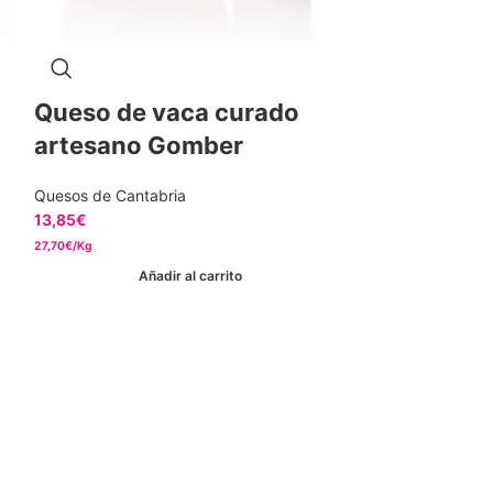
Queso de vaca curado
Queso de
artesano Gomber
Rio Deva
Quesos de Cantabria
Quesos de Canta
13,85
€
11,22
€
27,70€/Kg
28,05€/Kg
Añadir al carrito
Añ