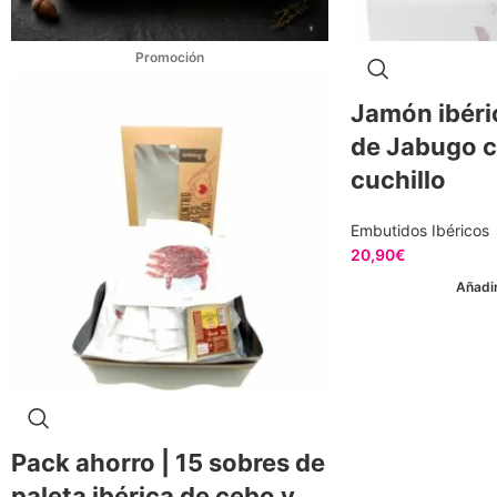
Jamón ibéri
de Jabugo c
cuchillo
Embutidos Ibéricos
20,90
€
Añadir
Pack ahorro | 15 sobres de
paleta ibérica de cebo y