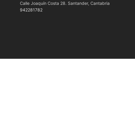
Calle Joaquín Costa 28. Santander, Cantabria
942281782