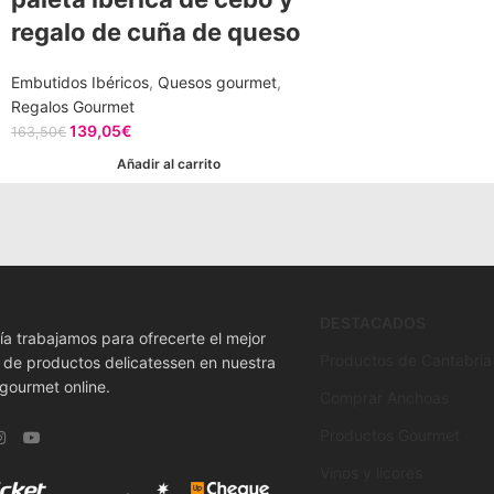
regalo de cuña de queso
Embutidos Ibéricos
,
Quesos gourmet
,
Regalos Gourmet
139,05
€
163,50
€
Añadir al carrito
DESTACADOS
ía trabajamos para ofrecerte el mejor
Productos de Cantabria
o de productos delicatessen en nuestra
 gourmet online.
Comprar Anchoas
Productos Gourmet
Vinos y licores