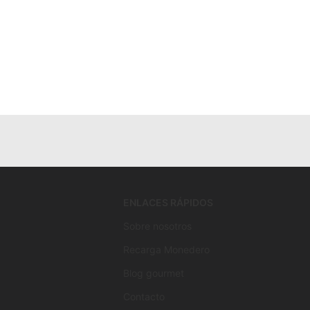
ENLACES RÁPIDOS
Sobre nosotros
Recarga Monedero
Blog gourmet
Contacto