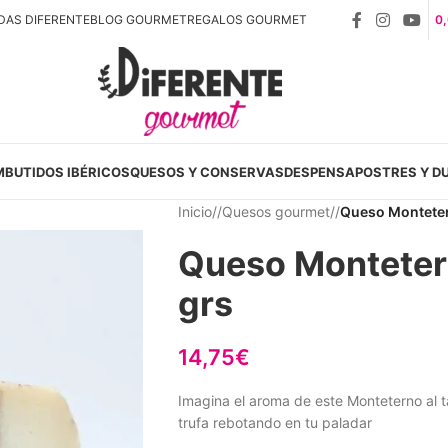
DAS DIFERENTE
BLOG GOURMET
REGALOS GOURMET
0
MBUTIDOS IBÉRICOS
QUESOS Y CONSERVAS
DESPENSA
POSTRES Y D
Inicio
/
Quesos gourmet
/
Queso Montetern
Queso Montetern
grs
14,75
€
Imagina el aroma de este Monteterno al ta
trufa rebotando en tu paladar