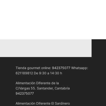
Tienda gourmet online:
942375077
Whatsapp:
621189812 De 9:30 a 14:30 h
Alimentación Diferente de la
C/Vargas 55. Santander, Cantabria
942375077
Alimentación Diferente El Sardinero