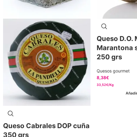
Queso D.O.
Marantona 
250 grs
Quesos gourmet
8,38
€
33,52€/Kg
Añadir
Queso Cabrales DOP cuña
350 grs