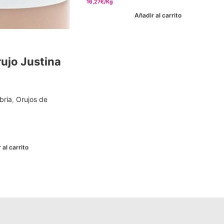
16,27€/Kg
Añadir al carrito
ujo Justina
bria
,
Orujos de
 al carrito