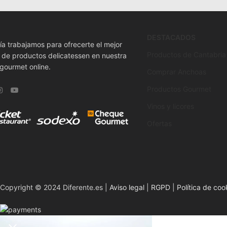
DESTACADOS
ía trabajamos para ofrecerte el mejor
Productos de Cantabria
o de productos delicatessen en nuestra
 gourmet online.
Comprar Anchoas
Productos Gourmet
Vinos y licores
Ofertas
Copyright © 2024 Diferente.es |
Aviso legal
|
RGPD
|
Política de coo