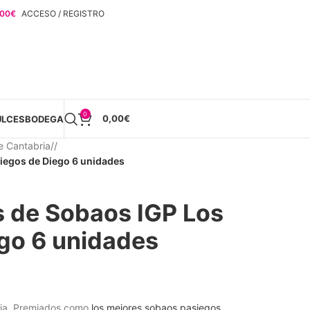
,00
€
ACCESO / REGISTRO
0
0,00
€
ULCES
BODEGA
e Cantabria
/
iegos de Diego 6 unidades
 de Sobaos IGP Los
go 6 unidades
bria. Premiados como
los mejores sobaos pasiegos