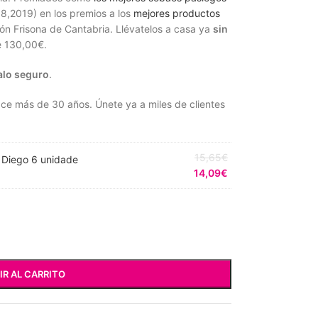
8,2019) en los premios a los
mejores productos
ón Frisona de Cantabria. Llévatelos a casa ya
sin
e
130,00€
.
alo seguro
.
ace más de 30 años. Únete ya a miles de clientes
15,65
€
 Diego 6 unidade
14,09
€
IR AL CARRITO