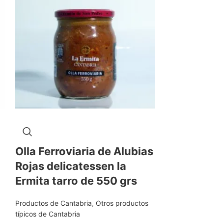
Orujo blan
Olla Ferroviaria de Alubias
Liébana
Rojas delicatessen la
Productos de Ca
Ermita tarro de 550 grs
Cantabria
20,90
€
Productos de Cantabria
,
Otros productos
209,00€/L
típicos de Cantabria