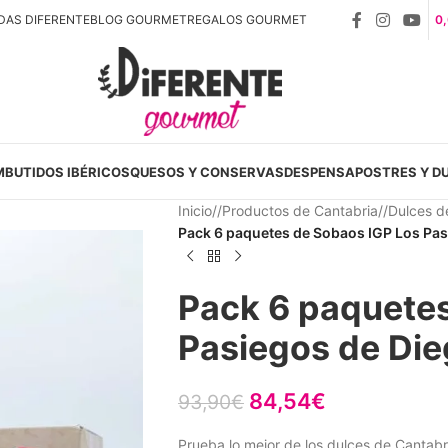
DAS DIFERENTE
BLOG GOURMET
REGALOS GOURMET
0
MBUTIDOS IBÉRICOS
QUESOS Y CONSERVAS
DESPENSA
POSTRES Y D
Inicio
/
Productos de Cantabria
/
Dulces d
Pack 6 paquetes de Sobaos IGP Los Pas
Pack 6 paquetes
Pasiegos de Die
84,54
€
93,90
€
Prueba lo mejor de los dulces de Canta