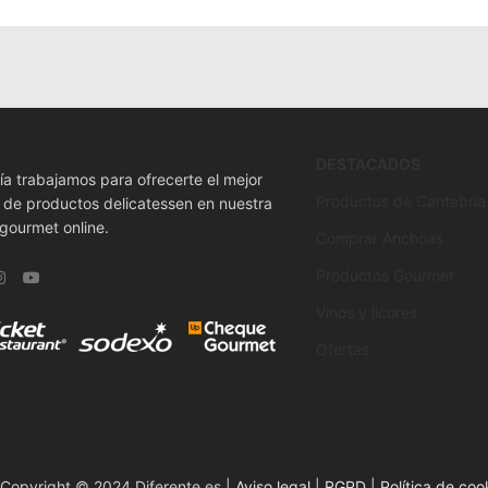
DESTACADOS
ía trabajamos para ofrecerte el mejor
Productos de Cantabria
o de productos delicatessen en nuestra
 gourmet online.
Comprar Anchoas
Productos Gourmet
Vinos y licores
Ofertas
Copyright © 2024 Diferente.es |
Aviso legal
|
RGPD
|
Política de coo