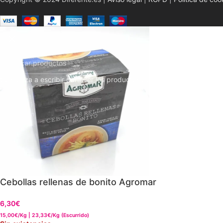
Comienza a escribir para ver los productos que estás buscando.
Cebollas rellenas de bonito Agromar
6,30
€
15,00€/Kg | 23,33€/Kg (Escurrido)