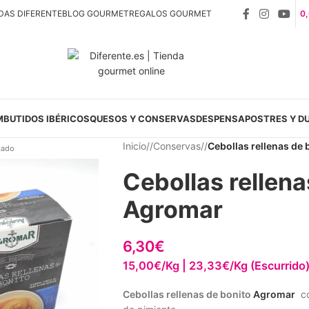
DAS DIFERENTE
BLOG GOURMET
REGALOS GOURMET
0
MBUTIDOS IBÉRICOS
QUESOS Y CONSERVAS
DESPENSA
POSTRES Y D
Inicio
/
Conservas
/
Cebollas rellenas de
tado
Cebollas rellena
Agromar
6,30
€
15,00€/Kg | 23,33€/Kg (Escurrido
Cebollas rellenas de bonito
Agromar
con