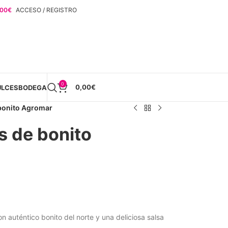
,00
€
ACCESO / REGISTRO
0
0,00
€
ULCES
BODEGA
 bonito Agromar
s de bonito
)
 auténtico bonito del norte y una deliciosa salsa