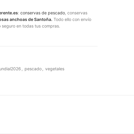
erente.es
:
conservas de pescado
, conservas
iosas anchoas de Santoña.
Todo ello con envío
o seguro en todas tus compras.
undial2026
,
pescado
,
vegetales