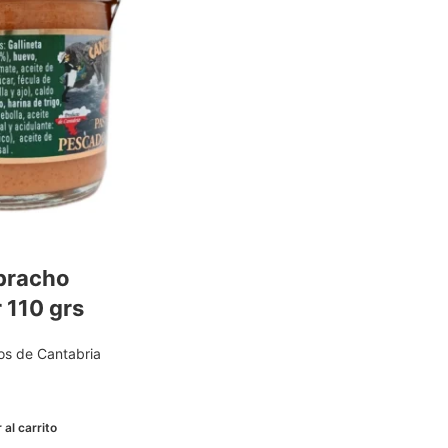
bracho
 110 grs
os de Cantabria
 al carrito