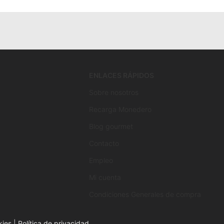
ENLACES RÁPIDOS
Sobre nosotros
Recarga Monedero
Blog gourmet
Contacto
Empleo
Mi cuenta
Condiciones Generales de compra
kies
|
Política de privacidad