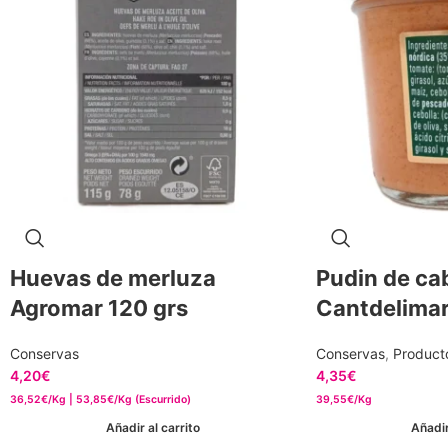
Huevas de merluza
Pudin de ca
Agromar 120 grs
Cantdelimar
Conservas
Conservas
,
Product
4,20
€
4,35
€
36,52€/Kg | 53,85€/Kg (Escurrido)
39,55€/Kg
Añadir al carrito
Añadir