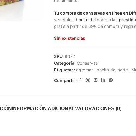
de pimiento.
iar
Tu compra de conservas en línea en Dif
vegetales,
bonito del norte
o las
prestig
gratis a partir de 69€ de compra y regal
Sin existencias
SKU:
9672
Categoría:
Conservas
Etiquetas:
agromar
,
bonito del norte
,
M
Compartir:
CIÓN
INFORMACIÓN ADICIONAL
VALORACIONES (0)