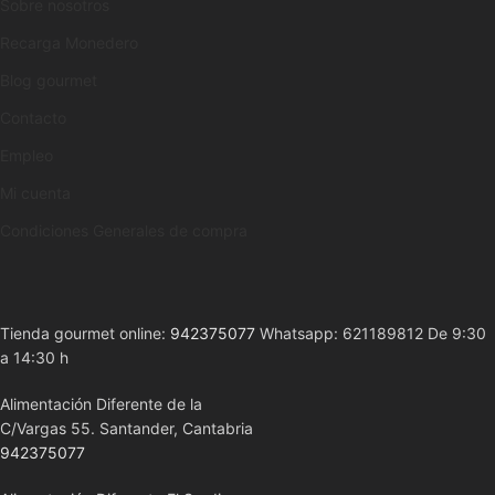
Sobre nosotros
Recarga Monedero
Blog gourmet
Contacto
Empleo
Mi cuenta
Condiciones Generales de compra
Tienda gourmet online:
942375077
Whatsapp: 621189812 De 9:30
a 14:30 h
Alimentación Diferente de la
C/Vargas 55. Santander, Cantabria
942375077