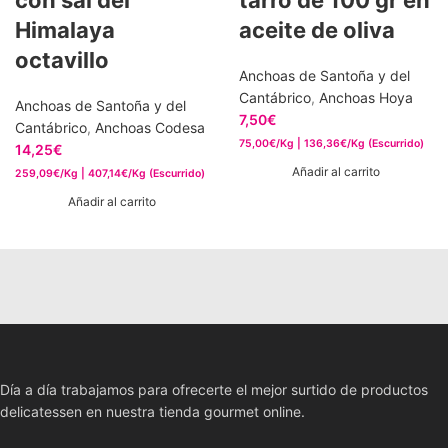
con sal del
tarro de 100 gr en
Himalaya
aceite de oliva
octavillo
Anchoas de Santoña y del
Cantábrico
,
Anchoas Hoya
Anchoas de Santoña y del
7,50
€
Cantábrico
,
Anchoas Codesa
75,00€/Kg | 136,36€/Kg (Escurrido)
14,25
€
Añadir al carrito
259,09€/Kg | 407,14€/Kg (Escurrido)
Añadir al carrito
Día a día trabajamos para ofrecerte el mejor surtido de productos
delicatessen en nuestra tienda gourmet online.