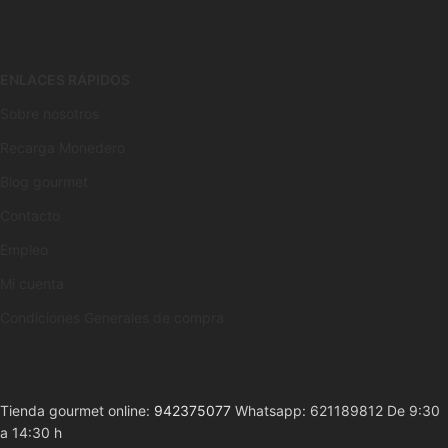
ENLACES RÁPIDOS
Sobre nosotros
Recarga Monedero
Blog gourmet
Contacto
Empleo
Mi cuenta
Condiciones Generales de compra
Tienda gourmet online:
942375077
Whatsapp: 621189812 De 9:30
a 14:30 h