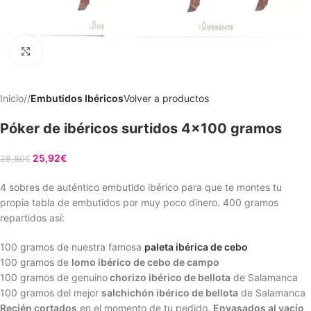
Clic para ampliar
Inicio
/
Embutidos Ibéricos
Volver a productos
Póker de ibéricos surtidos 4×100 gramos
25,92
€
28,80
€
4 sobres de auténtico embutido ibérico para que te montes tu
propia tabla de embutidos por muy poco dinero. 400 gramos
repartidos así:
100 gramos de nuestra famosa
paleta ibérica de cebo
100 gramos de
lomo ibérico de cebo de campo
100 gramos de genuino
chorizo ibérico de bellota
de Salamanca
100 gramos del mejor
salchichón ibérico de bellota
de Salamanca
Recién cortados
en el momento de tu pedido.
Envasados al vacío