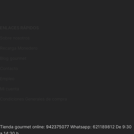
ENLACES RÁPIDOS
Sobre nosotros
Recarga Monedero
Blog gourmet
Contacto
Empleo
Mi cuenta
Condiciones Generales de compra
Tienda gourmet online:
942375077
Whatsapp: 621189812 De 9:30
a 14:30 h