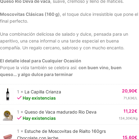
Queso Río Deva de vaca
, suave, cremoso y lleno de matices.
Moscovitas Clásicas (160 g)
, el toque dulce irresistible que pone el
final perfecto.
Una combinación deliciosa de salado y dulce, pensada para un
aperitivo, una cena informal o una tarde especial en buena
compañía. Un regalo cercano, sabroso y con mucho encanto.
El detalle ideal para Cualquier Ocasión
Porque la vida también se celebra así:
con buen vino, buen
queso… y algo dulce para terminar
20,90
€
1 ×
La Capilla Crianza
Hay existencias
71,63€/L
11,22
€
1 ×
Queso de Vaca madurado Rio Deva
Hay existencias
134,30€/Kg
1 ×
Estuche de Moscovitas de Rialto 160grs
15,60
€
Chocolate con leche