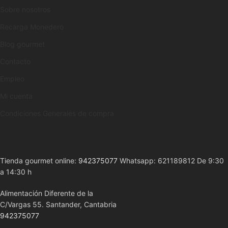
Sobre nosotros
Recarga Monedero
Blog gourmet
Contacto
Empleo
Mi cuenta
Condiciones Generales de compra
Tienda gourmet online:
942375077
Whatsapp: 621189812 De 9:30
a 14:30 h
Alimentación Diferente de la
C/Vargas 55. Santander, Cantabria
942375077