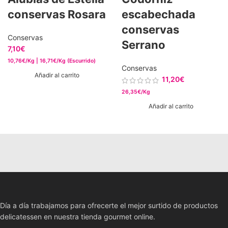
conservas Rosara
escabechada
conservas
Conservas
Serrano
7,10
€
10,76€/Kg | 16,71€/Kg (Escurrido)
Conservas
Añadir al carrito
11,20
€
26,35€/Kg
Añadir al carrito
Día a día trabajamos para ofrecerte el mejor surtido de productos
delicatessen en nuestra tienda gourmet online.