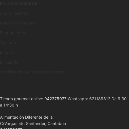
ENLACES RÁPIDOS
Sobre nosotros
Recarga Monedero
Blog gourmet
Contacto
Empleo
Mi cuenta
Condiciones Generales de compra
Tienda gourmet online:
942375077
Whatsapp: 621189812 De 9:30
a 14:30 h
Alimentación Diferente de la
C/Vargas 55. Santander, Cantabria