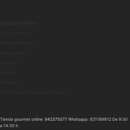
ENLACES RÁPIDOS
Sobre nosotros
Recarga Monedero
Blog gourmet
Contacto
Empleo
Mi cuenta
Condiciones Generales de compra
Tienda gourmet online:
942375077
Whatsapp: 621189812 De 9:30
a 14:30 h