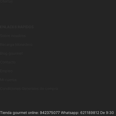
Ofertas
ENLACES RÁPIDOS
Sobre nosotros
Recarga Monedero
Blog gourmet
Contacto
Empleo
Mi cuenta
Condiciones Generales de compra
Tienda gourmet online:
942375077
Whatsapp: 621189812 De 9:30