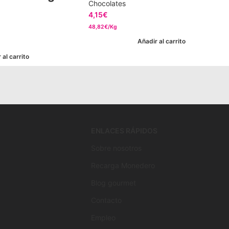
Chocolates
4,15
€
48,82€/Kg
Añadir al carrito
 al carrito
ENLACES RÁPIDOS
Sobre nosotros
Recarga Monedero
Blog gourmet
Contacto
Empleo