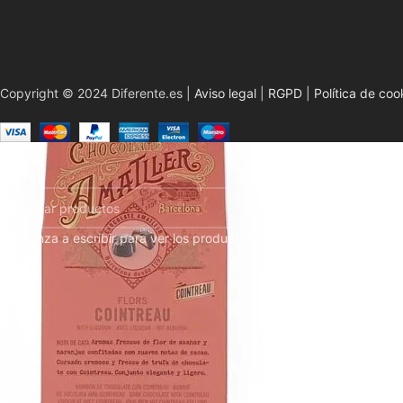
Copyright © 2024 Diferente.es |
Aviso legal
|
RGPD
|
Política de coo
Comienza a escribir para ver los productos que estás buscando.