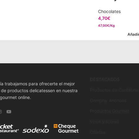
Chocolates
4,70
€
47,00€/Kg
Añadir
DESTACADOS
ía trabajamos para ofrecerte el mejor
Productos de Cantabria
o de productos delicatessen en nuestra
 gourmet online.
Comprar Anchoas
Productos Gourmet
Vinos y licores
Ofertas