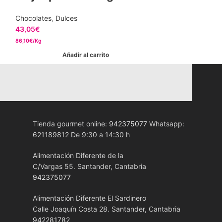
Chocolates
,
Dulces
Chocolates
43,05
€
4,10
€
86,10€/Kg
58,57€/Kg
Añadir al carrito
Añ
Tienda gourmet online:
942375077
Whatsapp:
621189812 De 9:30 a 14:30 h
Alimentación Diferente de la
C/Vargas 55. Santander, Cantabria
942375077
Alimentación Diferente El Sardinero
Calle Joaquín Costa 28. Santander, Cantabria
942281782