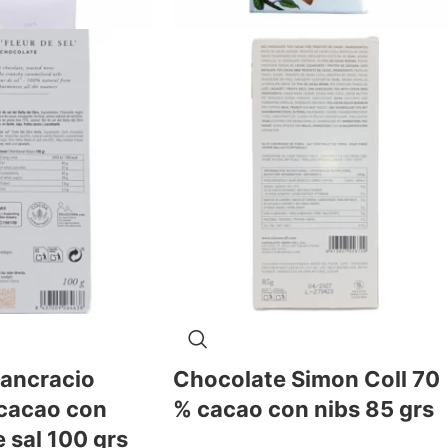
ancracio
Chocolate Simon Coll 70
cacao con
% cacao con nibs 85 grs
e sal 100 grs