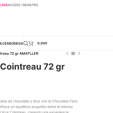
0,00
€
ACCESO / REGISTRO
0,00
€
ULCES
BODEGA
ntreau 72 gr AMATLLER
 Cointreau 72 gr
cada de chocolate y licor con el Chocolate Flors
frece un equilibrio exquisito entre el intenso
el licor Cointreau, creando una experiencia