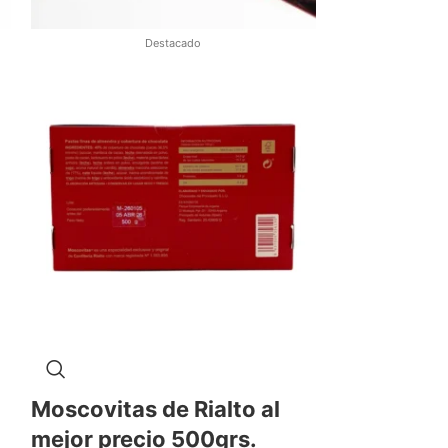
Destacado
Tableta d
Moscovitas de Rialto al
Amatller 
mejor precio 500grs.
Ecuador 7