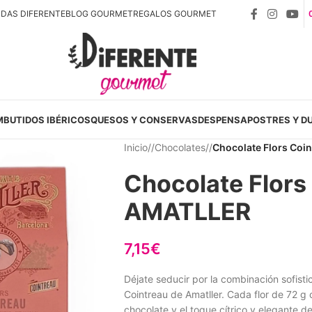
NDAS DIFERENTE
BLOG GOURMET
REGALOS GOURMET
MBUTIDOS IBÉRICOS
QUESOS Y CONSERVAS
DESPENSA
POSTRES Y D
Inicio
/
Chocolates
/
Chocolate Flors Coi
Chocolate Flors
AMATLLER
7,15
€
Déjate seducir por la combinación sofisti
Cointreau de Amatller. Cada flor de 72 g o
chocolate y el toque cítrico y elegante d