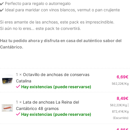
✔️ Perfecto para regalo o autorregalo
✔️ Ideal para maridar con vinos blancos, vermut o pan crujiente
Si eres amante de las anchoas, este pack es imprescindible.
Si aún no lo eres… este pack te convertirá.
Haz tu pedido ahora y disfruta en casa del auténtico sabor del
Cantábrico.
1 ×
Octavillo de anchoas de conservas
6,69
€
Catalina
562,22€/Kg
Hay existencias (puede reservarse)
8,49
€
1 ×
Lata de anchoas La Reina del
562,22€/Kg |
Cantábrico 48 gramos
872,41€/Kg
Hay existencias (puede reservarse)
(Escurrido)
6,85
€